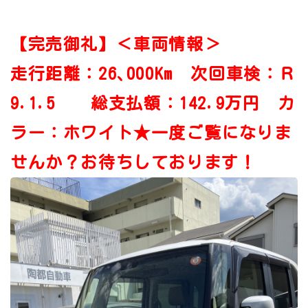
【完売御礼】＜車両情報＞
走行距離：26､000Km 次回車検：Ｒ
9.1.5 総支払額：142.9万円 カ
ラー：ホワイト★一度ご覧になりま
せんか？お待ちしております！